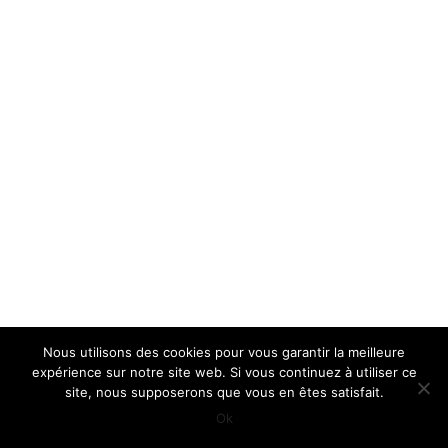
Fièrement propulsé par WordPress
Nous utilisons des cookies pour vous garantir la meilleure
expérience sur notre site web. Si vous continuez à utiliser ce
site, nous supposerons que vous en êtes satisfait.
Ok