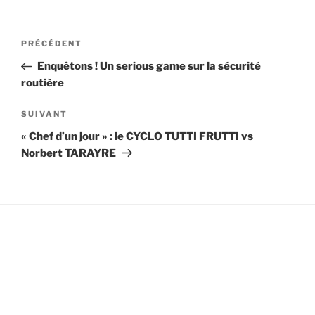
Navigation
Article
PRÉCÉDENT
de
précédent
Enquêtons ! Un serious game sur la sécurité
l’article
routière
Article
SUIVANT
suivant
« Chef d’un jour » : le CYCLO TUTTI FRUTTI vs
Norbert TARAYRE